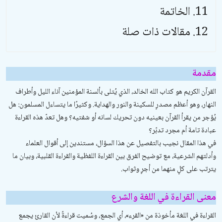
الخاتمة
مقالات ذات صلة
مقدمة
القرآن الكريم هو كتاب الله الخالد، الذي يُتلى بألسنة المؤمنين آناء الليل وأطراف
النهار، وهو أعظم مصدرٍ للسكينة والنور والهداية. وكثيرًا ما يتساءل المسلمون:
هل
يُؤجر من يقرأ القرآن بعينيه دون تحريك لسانه أو شفتيه؟ وهل تعدّ هذه القراءة
عبادة تامة أم مجرد تدبّر؟
في هذا المقال نجيب بالتفصيل عن هذا السؤال، مستندين إلى أقوال العلماء
وأدلتهم الشرعية، مع توضيح الفرق بين القراءة اللفظية والقراءة القلبية، وبيان ما
يترتب على كلٍ منهما من أجرٍ وثواب.
معنى القراءة في اللغة والشرع
القراءة في اللغة مأخوذة من «القرء»، أي الجمع، وسُميت قراءةً لأن القارئ يجمع