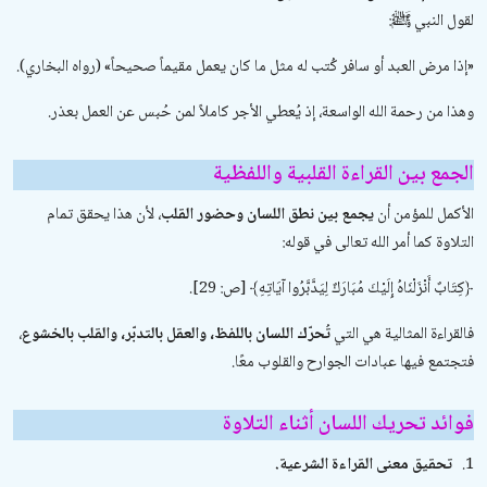
لقول النبي ﷺ:
«إذا مرض العبد أو سافر كُتب له مثل ما كان يعمل مقيماً صحيحاً» (رواه البخاري).
وهذا من رحمة الله الواسعة، إذ يُعطي الأجر كاملاً لمن حُبس عن العمل بعذر.
الجمع بين القراءة القلبية واللفظية
الأكمل للمؤمن أن
يجمع بين نطق اللسان وحضور القلب
، لأن هذا يحقق تمام
التلاوة كما أمر الله تعالى في قوله:
﴿كِتَابٌ أَنْزَلْنَاهُ إِلَيْكَ مُبَارَكٌ لِيَدَّبَّرُوا آيَاتِهِ﴾ [ص: 29].
فالقراءة المثالية هي التي
تُحرّك اللسان باللفظ، والعقل بالتدبّر، والقلب بالخشوع
،
فتجتمع فيها عبادات الجوارح والقلوب معًا.
فوائد تحريك اللسان أثناء التلاوة
1.
تحقيق معنى القراءة الشرعية.