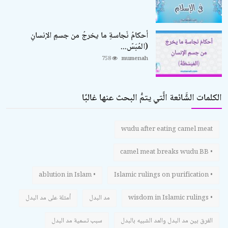
أحكامُ نَجاسةِ ما يخرجُ من جسمِ الإنسانِ
(المُبَسّ...
758
mumenah
الكلمات الشَّائعة الَّتي يتمُّ البحث عنها غالبًا
wudu after eating camel meat
• camel meat breaks wudu BB
• ablution in Islam
• Islamic rulings on purification
• wisdom in Islamic rulings
مد البدل
أمثلة على مد البدل
الفرق بين مد البدل والمد الشبيه بالبدل
سبب تسمية مد البدل