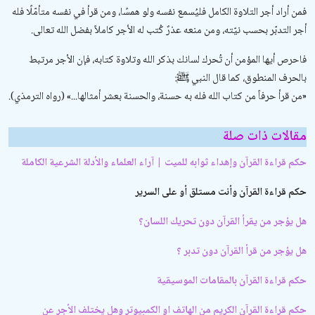
فمن أراد أجر التلاوة الكامل فليُسمع نفسه ولو همسًا، ومن قرأ في نفسه متأمّلًا فله
أجر التدبّر بحسب نيّته، ومن منعه عذرٌ كُتب له الأجر كاملاً بفضل الله تعالى.
فاحرص أيها المؤمن أن تُحرك لسانك بذكر الله وتلاوة كتابه، فإن الأجر مرتبط
بالحرف المنطوق، كما قال النبي ﷺ:
«من قرأ حرفاً من كتاب الله فله به حسنة، والحسنة بعشر أمثالها...» (رواه الترمذي).
مقالات ذات صلة
حكم قراءة القرآن وإهداء ثوابه للميت | آراء العلماء والأدلة الشرعية الكاملة
حكم قراءة القرآن وأنت مستلق أو على السرير
هل يؤجر من يقرأ القرآن دون تحريك اللسان؟
هل يؤجر من قرأ القرآن دون تدبر ؟
حكم قراءة القرآن بالمقامات الموسيقية
حكم قراءة القرآن الكريم من الهاتف او الكمبيوتر وهل يختلف الأجر عن