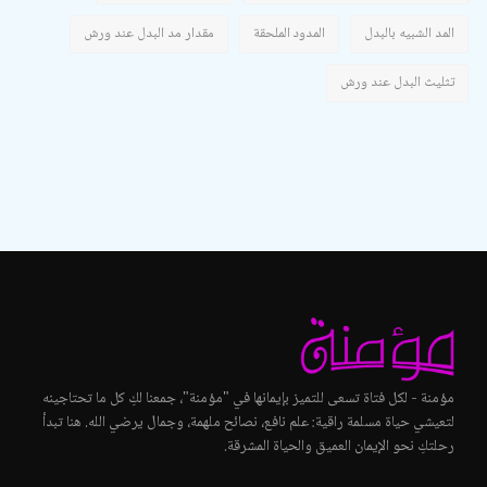
المد الشبيه بالبدل
المدود الملحقة
مقدار مد البدل عند ورش
تثليث البدل عند ورش
مؤمنة - لكل فتاة تسعى للتميز بإيمانها في "مؤمنة"، جمعنا لكِ كل ما تحتاجينه
لتعيشي حياة مسلمة راقية: علم نافع، نصائح ملهمة، وجمال يرضي الله. هنا تبدأ
رحلتكِ نحو الإيمان العميق والحياة المشرقة.