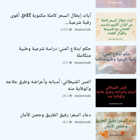
آيات إبطال السحر كاملة مكتوبة pdf، أقوى
رقية شرعية...
mumenah
10.6ك
حكم ابتلاع المني: دراسة شرعية وطبية
متكاملة
mumenah
9.1ك
المس الشيطاني: أسبابه وأعراضه وطرق علاجه
والوقاية منه
mumenah
8.2ك
دعاء السفر: رفيق الطريق وحصن الأمان
mumenah
8.1ك