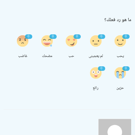
ما هو رد فعلك؟
0
0
0
0
0
يحب
لم يعجبنى
حب
مضحك
غاضب
0
0
حزين
رائع