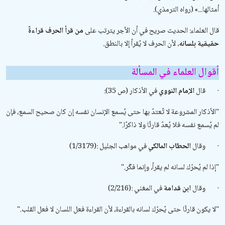
أمثالها...» (رواه الترمذي).
قال العلماء: الحديث صريح في أن الأجر يترتب على
من قرأ الحرف قراءةً
حقيقية بلسانه
، لأن الحرف لا يُقرأ إلا بالنطق.
أقوال العلماء في المسألة
·
قال
الإمام النووي
في
الأذكار
(ص 35):
"
الأذكار المشروعة لا تُعتدّ بها حتى يُسمع الإنسان نفسه إن كان صحيح السمع، فإن
لم يُسمع نفسه فلا يُعدّ قارئًا ولا ذاكرًا.
"
·
وقال
الحطاب المالكي
في
مواهب الجليل
(1/3179):
"
إذا لم يُحرّك لسانه لم يقرأ، وإنما فكّر.
"
·
وقال
ابن قدامة
في
المغني
(2/216):
"
لا يكون قارئًا حتى يُحرّك لسانه بالقراءة، لأن القراءة فعل اللسان لا فعل القلب.
"