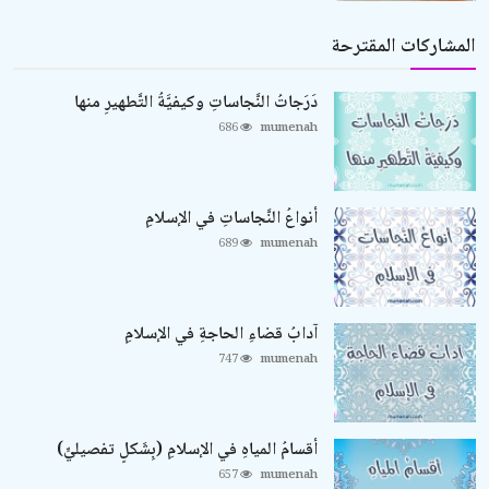
المشاركات المقترحة
دَرَجاتُ النَّجاساتِ وكيفيَّةُ التَّطهيرِ منها
686
mumenah
أنواعُ النَّجاساتِ في الإسلامِ
689
mumenah
آدابُ قضاءِ الحاجةِ في الإسلامِ
747
mumenah
أقسامُ المياهِ في الإسلامِ (بِشَكلٍ تفصيليٍّ)
657
mumenah