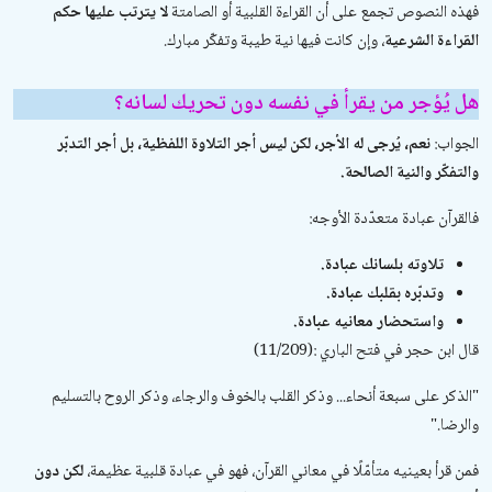
فهذه النصوص تجمع على أن القراءة القلبية أو الصامتة
لا يترتب عليها حكم
القراءة الشرعية
، وإن كانت فيها نية طيبة وتفكّر مبارك.
هل يُؤجر من يقرأ في نفسه دون تحريك لسانه؟
الجواب:
نعم، يُرجى له الأجر، لكن ليس أجر التلاوة اللفظية، بل أجر التدبّر
والتفكّر والنية الصالحة.
فالقرآن عبادة متعدّدة الأوجه:
تلاوته بلسانك عبادة.
وتدبّره بقلبك عبادة.
واستحضار معانيه عبادة.
قال ابن حجر في
فتح الباري
(11/209):
"
الذكر على سبعة أنحاء... وذكر القلب بالخوف والرجاء، وذكر الروح بالتسليم
والرضا.
"
فمن قرأ بعينيه متأمّلًا في معاني القرآن، فهو في عبادة قلبية عظيمة،
لكن دون