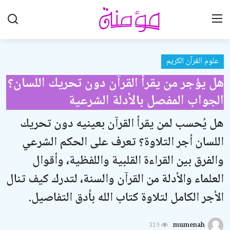
علوم القرآن الكريم
تواصل معنا
هل يؤجر من يقرأ القرآن دون تحريك اللسان؟
تعاون معنا
الجواب المفصل بالأدلة الشرعية
الرئيسية
هل يُحسب لمن يقرأ القرآن بعينيه دون تحريك
العقيدة الإسلامية
اللسان أجر التلاوة؟ تعرف على الحكم الشرعي
علوم القرآن الكريم
والفرق بين القراءة القلبية واللفظية، وأقوال
العلماء والأدلة من القرآن والسنة، لتدرك كيف تنال
الطهارة والعبادات
الأجر الكامل لتلاوة كتاب الله بأدق التفاصيل.
الخطوبة والزواج والطلاق
اللباس والزينة
319
mumenah