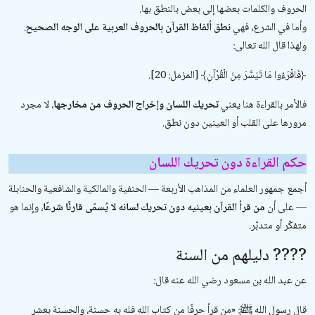
الحروف والكلمات بعضها إلى بعض بالنطق بها.
وأما في الشرع، فهي
نطق ألفاظ القرآن بالحروف العربية على الوجه الصحيح
.
ولهذا قال الله تعالى:
﴿فَاقْرَءُوا مَا تَيَسَّرَ مِنَ الْقُرْآنِ﴾ [المزمل: 20].
فالأمر بالقراءة هنا يعني
تحريك اللسان وإخراج الحروف من مخارجها
، لا مجرد
مرورها على القلب أو العينين دون نطق.
حكم القراءة دون تحريك اللسان
أجمع جمهور العلماء من المذاهب الأربعة — الحنفية والمالكية والشافعية والحنابلة
— على أن
من قرأ القرآن بعينيه دون تحريك لسانه لا يُسمّى قارئًا شرعًا
، وإنما هو
متفكّر أو متدبّر.
????
دليلهم من السنة
عن عبد الله بن مسعود رضي الله عنه قال:
قال رسول الله ﷺ: «من قرأ حرفًا من كتاب الله فله به حسنة، والحسنة بعشر