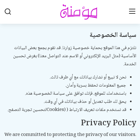
سياسة الخصوصية
تواصل معنا
نلتزم في هذا الموقع بحماية خصوصية زوارنا. قد نقوم بجمع بعض البيانات
تعاون معنا
الأساسية (مثل البريد الإلكتروني أو الاسم عند التواصل معنا) بغرض تحسين
الخدمة.
الرئيسية
نحن لا نبيع أو نشارك بياناتك مع أي طرف ثالث.
العقيدة الإسلامية
جميع المعلومات تحفظ بسرية وأمان.
باستخدامك للموقع، فإنك توافق على سياسة الخصوصية هذه.
علوم القرآن الكريم
يحق لك طلب تعديل أو حذف بياناتك في أي وقت.
الطهارة والعبادات
قد نستخدم ملفات تعريف الارتباط (
Cookies)
لتحسين تجربة التصفح.
Privacy Policy
الخطوبة والزواج والطلاق
We are committed to protecting the privacy of our visitors.
اللباس والزينة