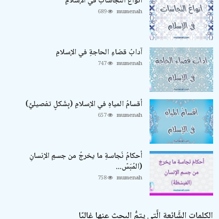
أنواعُ النَّجاساتِ في الإسلامِ
689
mumenah
آدابُ قضاءِ الحاجةِ في الإسلامِ
747
mumenah
أقسامُ المياهِ في الإسلامِ (بِشَكلٍ تفصيليٍّ)
657
mumenah
أحكامُ نَجاسةِ ما يخرجُ من جسمِ الإنسانِ
(المُبَسّ...
758
mumenah
الكلمات الشَّائعة الَّتي يتمُّ البحث عنها غالبًا