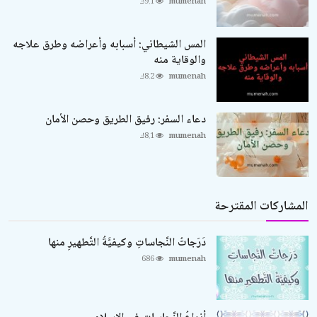
mumenah
9.1ك
المس الشيطاني: أسبابه وأعراضه وطرق علاجه
والوقاية منه
mumenah
8.2ك
دعاء السفر: رفيق الطريق وحصن الأمان
mumenah
8.1ك
المشاركات المقترحة
دَرَجاتُ النَّجاساتِ وكيفيَّةُ التَّطهيرِ منها
686
mumenah