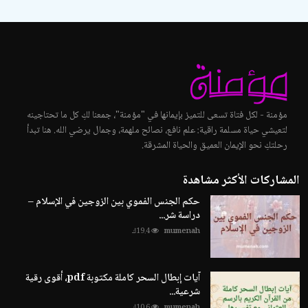
مؤمنة - لكل فتاة تسعى للتميز بإيمانها في "مؤمنة"، جمعنا لكِ كل ما تحتاجينه
لتعيشي حياة مسلمة راقية: علم نافع، نصائح ملهمة، وجمال يرضي الله. هنا تبدأ
رحلتكِ نحو الإيمان العميق والحياة المشرقة.
المشاركات الأكثر مشاهدة
حكم الجنس الفموي بين الزوجين في الإسلام –
دراسة شر...
mumenah
19.4ك
آيات إبطال السحر كاملة مكتوبة pdf، أقوى رقية
شرعية...
mumenah
10.6ك