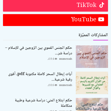
TikTok
YouTube
المشاركات المميَّزة
حكم الجنس الفموي بين الزوجين في الإسلام –
دراسة شر...
mumenah
19.4ك
آيات إبطال السحر كاملة مكتوبة pdf، أقوى
رقية شرعية...
mumenah
10.6ك
حكم ابتلاع المني: دراسة شرعية وطبية
متكاملة