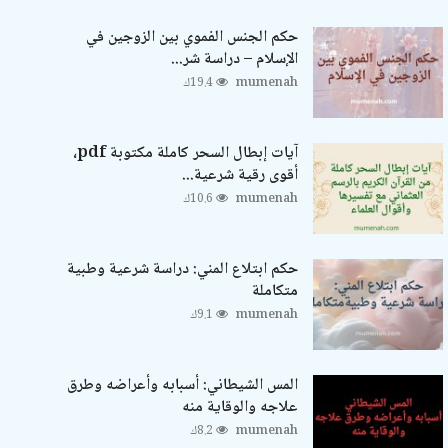
حكم الجنس الفموي بين الزوجين في
الإسلام – دراسة شر...
mumenah
19.4ك
آيات إبطال السحر كاملة مكتوبة pdf،
أقوى رقية شرعية...
mumenah
10.6ك
حكم ابتلاع المني: دراسة شرعية وطبية
متكاملة
mumenah
9.1ك
المس الشيطاني: أسبابه وأعراضه وطرق
علاجه والوقاية منه
mumenah
8.2ك