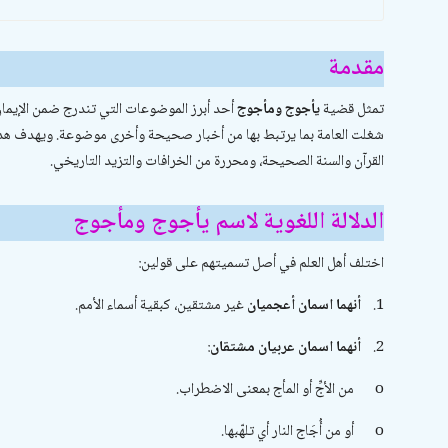
مقدمة
تمثل قضية
يأجوج ومأجوج
أحد أبرز الموضوعات التي تندرج ضمن الإيمان 
شغلت العامة بما يرتبط بها من أخبار صحيحة وأخرى موضوعة. ويهدف هذا 
القرآن والسنة الصحيحة، ومحررة من الخرافات والتزيد التاريخي.
الدلالة اللغوية لاسم يأجوج ومأجوج
اختلف أهل العلم في أصل تسميتهم على قولين:
1.
أنهما اسمان أعجميان
غير مشتقين، كبقية أسماء الأمم.
2.
أنهما اسمان عربيان مشتقان
:
o
من
الأجِّ
أو
المأج
بمعنى الاضطراب.
o
أو من
أُجَاج النار
أي تلهّبها.