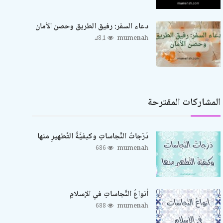
دعاء السفر: رفيق الطريق وحصن الأمان
mumenah
8.1ك
المشاركات المقترحة
دَرَجاتُ النَّجاساتِ وكيفيَّةُ التَّطهيرِ منها
686
mumenah
أنواعُ النَّجاساتِ في الإسلامِ
688
mumenah