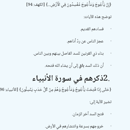
{إِنَّ يَأْجُوجَ وَمَأْجُوجَ مُفْسِدُونَ فِي الْأَرْضِ...} [الكهف: 94]
توضح هذه الآيات:
·
فسادهم القديم.
·
عجز الناس عن ردّ أذاهم.
·
بناء ذي القرنين للسد الفاصل بينهم وبين الناس.
·
أن ذلك السد
باقٍ
إلى أن يشاء الله فتحه.
2.
ذكرهم في سورة الأنبياء
{حَتَّى إِذَا فُتِحَتْ يَأْجُوجُ وَمَأْجُوجُ وَهُمْ مِنْ كُلِّ حَدَبٍ يَنْسِلُونَ} [الأنبياء: 96]
تشير الآية إلى:
·
فتح السد آخر الزمان.
·
خروجهم بسرعة وانتشارهم في الأرض.