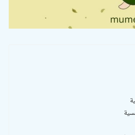
ة
فسية