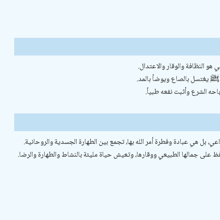
 هو النظافة والوقار والاعتدال.
ي ﷺ يغتسل بالصاع ويوضأ بالمد.
احه الشرع وأثبت نفعه طبياً.
 بل هي عبادة وفطرة أمر الله بها، تجمع بين الطهارة الجسدية والروحانية.
افظ على جمالها الطبيعي ووقارها، وتعيش حياة مليئة بالنشاط والطهارة والرضا.