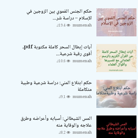
حكم الجنس الفموي بين الزوجين في
الإسلام – دراسة شر...
mumenah
19.4ك
آيات إبطال السحر كاملة مكتوبة pdf،
أقوى رقية شرعية...
mumenah
10.6ك
حكم ابتلاع المني: دراسة شرعية وطبية
متكاملة
mumenah
9.1ك
المس الشيطاني: أسبابه وأعراضه وطرق
علاجه والوقاية منه
mumenah
8.2ك