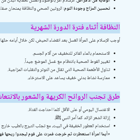
الوقاية من الأمراض
: الإسلام أمر بالوضوء والغسل لحماية البدن من ا
تحسين المزاج وجودة النوم
: الروتين الصحي والنظافة يمنحان صفاءً 
النظافة أثناء فترة الدورة الشهرية
أوجب الإسلام على المرأة الغسل بعد انقضاء الحيض، لكن خلال أيامه حثّها ع
الاستحمام بالماء الفاتر للتخفيف من آلام الجسم.
تغيير الفوط الصحية بانتظام مع غسل الموضع جيداً.
تناول الأطعمة الصحية التي تقلل من التوتر والتقلبات المزاجية.
ممارسة نشاط بدني خفيف يساعد على الاسترخاء.
طرق تجنب الروائح الكريهة والشعور بالانتعا
الاغتسال اليومي أو على الأقل كلما احتاجت الفتاة.
إزالة الشعر الزائد كما أمر النبي ﷺ.
استخدام العطور الخفيفة في البيت، مع تجنّب التبرج بالطيب خارج ا
«أيما امرأة استعطرت ثم خرجت فمرت على قوم ليجدوا ريحها فهي