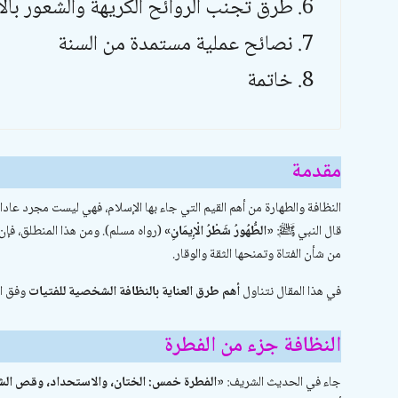
طرق تجنب الروائح الكريهة والشعور بال
نصائح عملية مستمدة من السنة
خاتمة
مقدمة
النظافة والطهارة من أهم القيم التي جاء بها الإسلام، فهي ليست مجرد عاد
قال النبي ﷺ:
«الطُّهُورُ شَطْرُ الْإِيمَانِ»
(رواه مسلم). ومن هذا المنطلق، فإن
من شأن الفتاة وتمنحها الثقة والوقار.
في هذا المقال نتناول
أهم طرق العناية بالنظافة الشخصية للفتيات
وفق ال
النظافة جزء من الفطرة
جاء في الحديث الشريف:
«الفطرة خمس: الختان، والاستحداد، وقص الشار