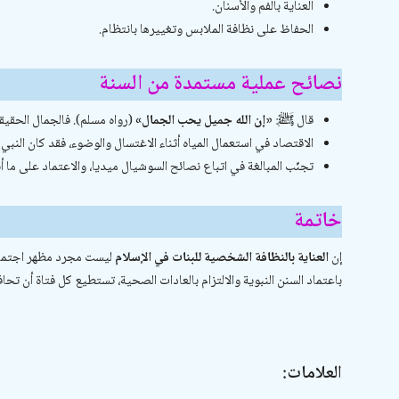
العناية بالفم والأسنان.
الحفاظ على نظافة الملابس وتغييرها بانتظام.
نصائح عملية مستمدة من السنة
قال ﷺ:
«إن الله جميل يحب الجمال»
(رواه مسلم). فالجمال الحقيقي
الاقتصاد في استعمال المياه أثناء الاغتسال والوضوء، فقد كان النب
تجنّب المبالغة في اتباع نصائح السوشيال ميديا، والاعتماد على ما أب
خاتمة
إن
العناية بالنظافة الشخصية للبنات في الإسلام
ليست مجرد مظهر اجتماعي،
باعتماد السنن النبوية والالتزام بالعادات الصحية، تستطيع كل فتاة أن تح
العلامات: