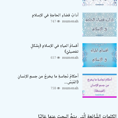
آدابُ قضاءِ الحاجةِ في الإسلامِ
747
mumenah
أقسامُ المياهِ في الإسلامِ (بِشَكلٍ
تفصيليٍّ)
657
mumenah
أحكامُ نَجاسةِ ما يخرجُ من جسمِ الإنسانِ
(المُبَسّ...
758
mumenah
الكلمات الشَّائعة الَّتي يتمُّ البحث عنها غالبًا