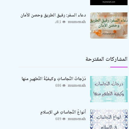
دعاء السفر: رفيق الطريق وحصن الأمان
mumenah
8.1ك
المشاركات المقترحة
دَرَجاتُ النَّجاساتِ وكيفيَّةُ التَّطهيرِ منها
686
mumenah
أنواعُ النَّجاساتِ في الإسلامِ
689
mumenah