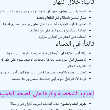
ثانياً: خلال النهار
المواظبة على
الوضوء
، فهو طهارة جسدية وروحية، وفيه فضل عظيم
غسل اليدين بانتظام قبل الطعام وبعده.
تجديد الطيب الخفيف (خاصة داخل المنزل أو أمام المحارم فقط).
العناية بالشفتين والبشرة بما يقي من الجفاف.
الحفاظ على الشعر من الغبار والحرارة.
ثالثاً: في المساء
إزالة آثار المكياج أو الأوساخ
بطرق طبيعية لطيفة على البشرة.
الاغتسال قبل النوم عند الحاجة، وتجديد الوضوء للنوم على طهارة؛
تنظيف الأسنان.
ترطيب الجسم بالزيوت الطبيعية (مثل زيت جوز الهند أو زيت الزيتون
قراءة الأذكار قبل النوم، فهي طمأنينة للنفس وراحة للجسد.
العناية الشخصية وأثرها على الصحة النفسية
تعزيز الثقة بالنفس
: الفتاة النظيفة المرتبة تُشعّ وقارًا وجمالاً.