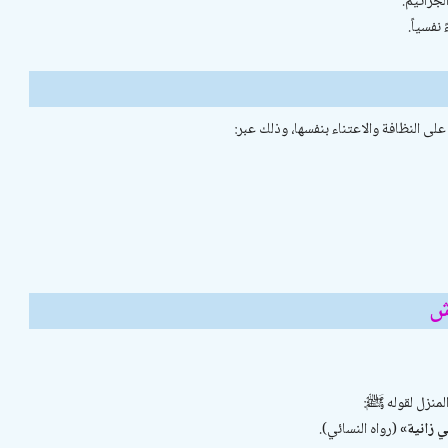
لجراثيم.
نفسياً.
لى النظافة والاعتناء بنفسها، وذلك عبر:
ش
لمنزل لقوله ﷺ:
 زانية»
(رواه النسائي).