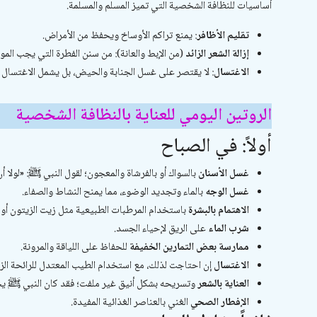
أساسيات للنظافة الشخصية التي تميز المسلم والمسلمة.
تقليم الأظافر
: يمنع تراكم الأوساخ ويحفظ من الأمراض.
إزالة الشعر الزائد
(من الإبط والعانة): من سنن الفطرة التي يجب الموا
الاغتسال
: لا يقتصر على غسل الجنابة والحيض، بل يشمل الاغتسال
الروتين اليومي للعناية بالنظافة الشخصية
أولاً: في الصباح
غسل الأسنان
بالسواك أو بالفرشاة والمعجون؛ لقول النبي ﷺ: «لولا أ
غسل الوجه
بالماء وتجديد الوضوء، مما يمنح النشاط والصفاء.
الاهتمام بالبشرة
باستخدام المرطبات الطبيعية مثل زيت الزيتون أو ما
شرب الماء
على الريق لإحياء الجسد.
ممارسة بعض التمارين الخفيفة
للحفاظ على اللياقة والمرونة.
الاغتسال
إن احتاجت لذلك، مع استخدام الطيب المعتدل للرائحة الزك
العناية بالشعر
وتسريحه بشكل أنيق غير ملفت؛ فقد كان النبي ﷺ ي
الإفطار الصحي
الغني بالعناصر الغذائية المفيدة.