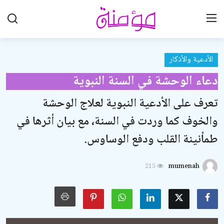
الأدعية والأذكار
تواصل معنا
دعاء الوحشة في السنة النبوية
تعاون معنا
تعرف على الأدعية النبوية لعلاج الوحشة
الرئيسية
والخوف كما وردت في السنة، مع بيان أثرها في
العقيدة الإسلامية
طمأنينة القلب ودفع الوساوس.
علوم القرآن الكريم
215
mumenah
الطهارة والعبادات
الخطوبة والزواج والطلاق
اللباس والزينة