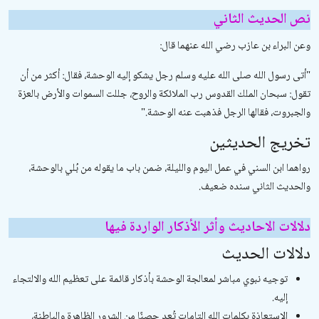
نص الحديث الثاني
وعن البراء بن عازب رضي الله عنهما قال:
"
أتى رسول الله صلى الله عليه وسلم رجل يشكو إليه الوحشة، فقال: أكثر من أن
تقول: سبحان الملك القدوس رب الملائكة والروح، جللت السموات والأرض بالعزة
والجبروت، فقالها الرجل فذهبت عنه الوحشة
".
تخريج الحديثين
رواهما ابن السني في
عمل اليوم والليلة
، ضمن باب ما يقوله من بُلي بالوحشة،
والحديث الثاني سنده ضعيف.
دلالات الاحاديث وأثر الأذكار الواردة فيها
دلالات الحديث
توجيه نبوي مباشر لمعالجة الوحشة بأذكار قائمة على تعظيم الله والالتجاء
إليه.
الاستعاذة بكلمات الله التامات تُعد حصنًا من الشرور الظاهرة والباطنة،