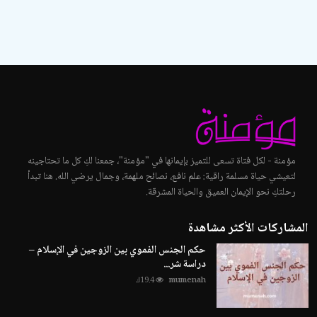
مؤمنة - لكل فتاة تسعى للتميز بإيمانها في "مؤمنة"، جمعنا لكِ كل ما تحتاجينه
لتعيشي حياة مسلمة راقية: علم نافع، نصائح ملهمة، وجمال يرضي الله. هنا تبدأ
رحلتكِ نحو الإيمان العميق والحياة المشرقة.
المشاركات الأكثر مشاهدة
حكم الجنس الفموي بين الزوجين في الإسلام –
دراسة شر...
mumenah
19.4ك