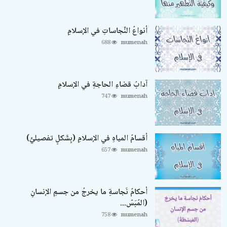
أنواعُ النَّجاساتِ في الإسلامِ
688
mumenah
آدابُ قضاءِ الحاجةِ في الإسلامِ
747
mumenah
أقسامُ المياهِ في الإسلامِ (بِشَكلٍ تفصيليٍّ)
657
mumenah
أحكامُ نَجاسةِ ما يخرجُ من جسمِ الإنسانِ
(المُبَسّ...
758
mumenah