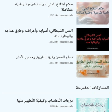
حكم ابتلاع المني: دراسة شرعية وطبية
متكاملة
mumenah
9.1ك
المس الشيطاني: أسبابه وأعراضه وطرق علاجه
والوقاية منه
mumenah
8.2ك
دعاء السفر: رفيق الطريق وحصن الأمان
mumenah
8.1ك
المشاركات المقترحة
دَرَجاتُ النَّجاساتِ وكيفيَّةُ التَّطهيرِ منها
686
mumenah