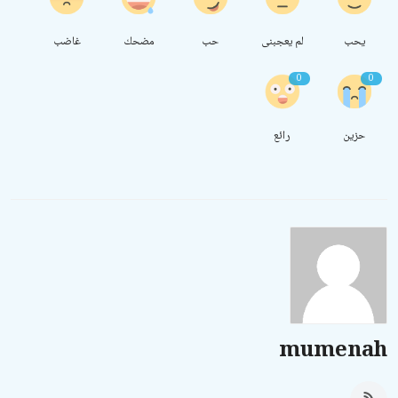
يحب
لم يعجبنى
حب
مضحك
غاضب
0
0
حزين
رائع
mumenah