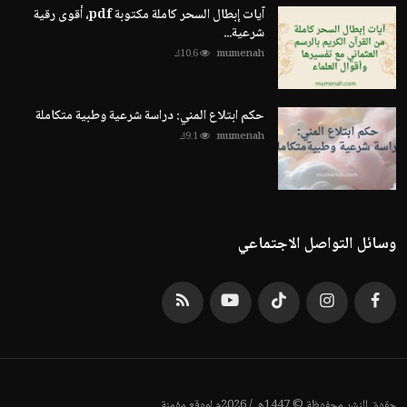
آيات إبطال السحر كاملة مكتوبة pdf، أقوى رقية
شرعية...
mumenah
10.6ك
حكم ابتلاع المني: دراسة شرعية وطبية متكاملة
mumenah
9.1ك
وسائل التواصل الاجتماعي
حقوق النشر محفوظة © 1447هـ / 2026م لموقع مؤمنة