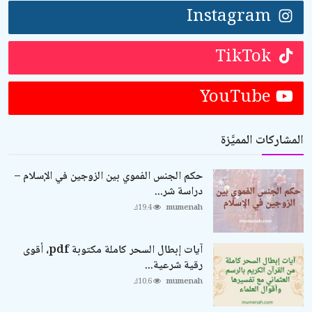
Instagram
TikTok
YouTube
المشاركات المميَّزة
حكم الجنس الفموي بين الزوجين في الإسلام –
دراسة شر...
mumenah
19.4ك
آيات إبطال السحر كاملة مكتوبة pdf، أقوى
رقية شرعية...
mumenah
10.6ك