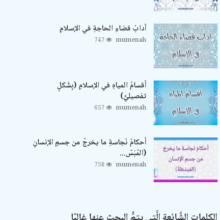
آدابُ قضاءِ الحاجةِ في الإسلامِ
747
mumenah
أقسامُ المياهِ في الإسلامِ (بِشَكلٍ
تفصيليٍّ)
657
mumenah
أحكامُ نَجاسةِ ما يخرجُ من جسمِ الإنسانِ
(المُبَسّ...
758
mumenah
الكلمات الشَّائعة الَّتي يتمُّ البحث عنها غالبًا