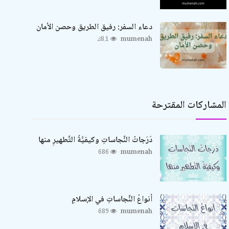
دعاء السفر: رفيق الطريق وحصن الأمان
mumenah
8.1ك
المشاركات المقترحة
دَرَجاتُ النَّجاساتِ وكيفيَّةُ التَّطهيرِ منها
686
mumenah
أنواعُ النَّجاساتِ في الإسلامِ
689
mumenah