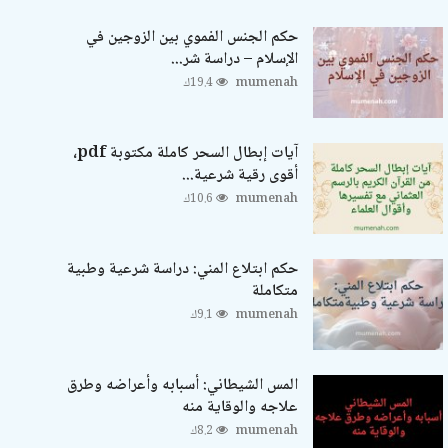
حكم الجنس الفموي بين الزوجين في
الإسلام – دراسة شر...
mumenah
19.4ك
آيات إبطال السحر كاملة مكتوبة pdf،
أقوى رقية شرعية...
mumenah
10.6ك
حكم ابتلاع المني: دراسة شرعية وطبية
متكاملة
mumenah
9.1ك
المس الشيطاني: أسبابه وأعراضه وطرق
علاجه والوقاية منه
mumenah
8.2ك