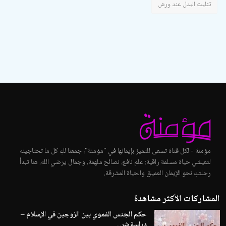
تثليث البدل عند ورش
مؤمنة - لكل فتاة تسعى للتميز بإيمانها في "مؤمنة"، جمعنا لكِ كل ما تحتاجينه
لتعيشي حياة مسلمة راقية: علم نافع، نصائح ملهمة، وجمال يرضي الله. هنا تبدأ
رحلتكِ نحو الإيمان العميق والحياة المشرقة.
المشاركات الأكثر مشاهدة
حكم الجنس الفموي بين الزوجين في الإسلام –
دراسة شر...