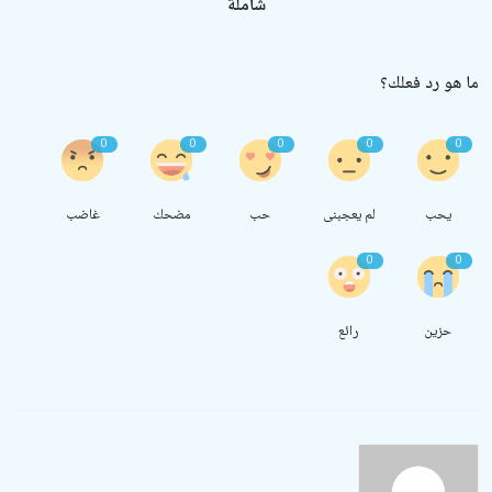
شاملة
ما هو رد فعلك؟
0
0
0
0
0
يحب
لم يعجبنى
حب
مضحك
غاضب
0
0
حزين
رائع