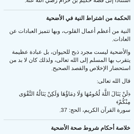
.
استناداً إلى قصة حكيم بن حزام رضي الله عنه
الحكمة من اشتراط النية في الأضحية
النية من أعظم أعمال القلوب، وبها تتميز العبادات عن
.
العادات
والأضحية ليست مجرد ذبح للحيوان، بل عبادة عظيمة
يتقرب بها المسلم إلى الله تعالى، ولذلك كان لا بد من
.
استحضار الإخلاص والقصد الصحيح
:
قال الله تعالى
﴿لَنْ يَنَالَ اللَّهَ لُحُومُهَا وَلَا دِمَاؤُهَا وَلَكِنْ يَنَالُهُ التَّقْوَى
مِنْكُمْ﴾
.
سورة القرآن الكريم، الحج: 37
خلاصة أحكام شروط صحة الأضحية