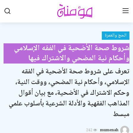
الحج والعمرة
تواصل معنا
شروط صحة الأضحية في الفقه الإسلامي
تعاون معنا
وأحكام نية المضحي والاشتراك فيها
الرئيسية
تعرف على شروط صحة الأضحية في الفقه
العقيدة الإسلامية
الإسلامي، وأحكام نية المضحي، ووقت النية،
علوم القرآن الكريم
وحكم الاشتراك في الأضحية، مع بيان أقوال
المذاهب الفقهية والأدلة الشرعية بأسلوب علمي
الطهارة والعبادات
مبسط
الخطوبة والزواج والطلاق
اللباس والزينة
242
mumenah