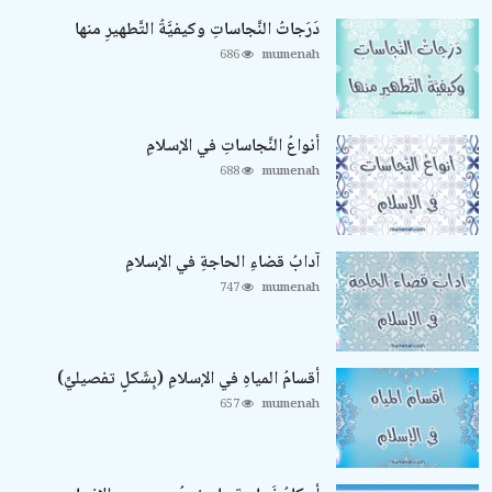
دَرَجاتُ النَّجاساتِ وكيفيَّةُ التَّطهيرِ منها
686
mumenah
أنواعُ النَّجاساتِ في الإسلامِ
688
mumenah
آدابُ قضاءِ الحاجةِ في الإسلامِ
747
mumenah
أقسامُ المياهِ في الإسلامِ (بِشَكلٍ تفصيليٍّ)
657
mumenah