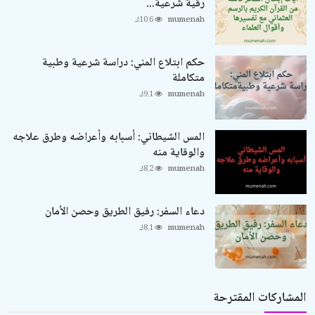
رقية شرعية...
mumenah
10.6ك
حكم ابتلاع المني: دراسة شرعية وطبية
متكاملة
mumenah
9.1ك
المس الشيطاني: أسبابه وأعراضه وطرق علاجه
والوقاية منه
mumenah
8.2ك
دعاء السفر: رفيق الطريق وحصن الأمان
mumenah
8.1ك
المشاركات المقترحة