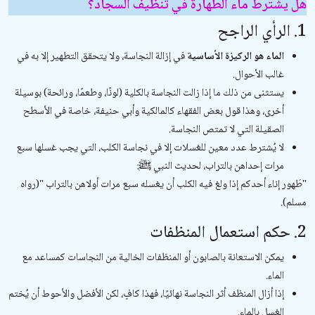
هل يشترط ماء الطهارة في تنظيف السجاد؟
1. الرأي الراجح
الماء هو الركيزة الأساسية
في إزالة النجاسة، ولا يتحقق التطهير إلا به في
غالب الأحوال.
يستثنى من ذلك ما إذا زالت النجاسة بالكلية (لونًا، وطعمًا، ورائحة) بوسيلة
أخرى، وهذا قول بعض الفقهاء كالمالكية وأبي حنيفة، خاصة في الأسطح
الصقيلة التي لا تمتص النجاسة.
لا يُشترط عدد معين للغسلات إلا في نجاسة الكلب، التي يجب غسلها سبع
مرات إحداهن بالتراب، لحديث النبي ﷺ:
"
طَهور إناء أحدكم إذا ولغ فيه الكلب أن يغسله سبع مرات أولاهن بالتراب
"
(رواه
مسلم).
2. حكم استعمال المنظفات
يمكن الاستعانة بالصابون أو المنظفات الخالية من النجاسات كمساعد مع
الماء.
إذا أزال المنظف أثر النجاسة نهائيًا، فهذا كافٍ، لكن الأفضل والأحوط أن يُختم
الغسل بالماء.