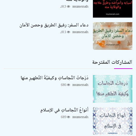
mumenah
8.3ك
دعاء السفر: رفيق الطريق وحصن الأمان
mumenah
8.1ك
المشاركات المقترحة
دَرَجاتُ النَّجاساتِ وكيفيَّةُ التَّطهيرِ منها
686
mumenah
أنواعُ النَّجاساتِ في الإسلامِ
689
mumenah