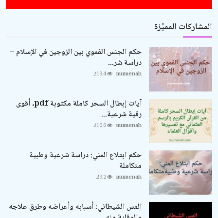
المشاركات المميَّزة
حكم الجنس الفموي بين الزوجين في الإسلام –
دراسة شر...
mumenah
19.4ك
آيات إبطال السحر كاملة مكتوبة pdf، أقوى
رقية شرعية...
mumenah
10.6ك
حكم ابتلاع المني: دراسة شرعية وطبية
متكاملة
mumenah
9.2ك
المس الشيطاني: أسبابه وأعراضه وطرق علاجه
والوقاية منه