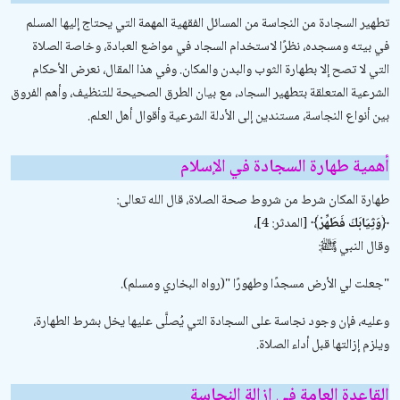
تطهير السجادة من النجاسة من المسائل الفقهية المهمة التي يحتاج إليها المسلم
في بيته ومسجده، نظرًا لاستخدام السجاد في مواضع العبادة، وخاصة الصلاة
التي لا تصح إلا بطهارة الثوب والبدن والمكان. وفي هذا المقال، نعرض الأحكام
الشرعية المتعلقة بتطهير السجاد، مع بيان الطرق الصحيحة للتنظيف، وأهم الفروق
بين أنواع النجاسة، مستندين إلى الأدلة الشرعية وأقوال أهل العلم.
أهمية طهارة السجادة في الإسلام
طهارة المكان شرط من شروط صحة الصلاة، قال الله تعالى:
﴿وَثِيَابَكَ فَطَهِّرْ﴾
[المدثر: 4]،
وقال النبي ﷺ:
"
جعلت لي الأرض مسجدًا وطهورًا
"
(رواه البخاري ومسلم).
وعليه، فإن وجود نجاسة على السجادة التي يُصلَّى عليها يخل بشرط الطهارة،
ويلزم إزالتها قبل أداء الصلاة.
القاعدة العامة في إزالة النجاسة