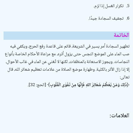
5.
تكرار الغسل إذا لزم.
6.
تجفيف السجادة جيدًا.
الخاتمة
تطهير السجادة أمر يسير في الشريعة، قائم على قاعدة رفع الحرج، ويكفي فيه
صب الماء على الموضع النجس حتى يزول أثره، مع مراعاة الأحكام الخاصة بأنواع
النجاسات. ويجوز الاستعانة بالمنظفات، لكنها لا تُغني عن الماء في غالب الأحوال،
إلا إذا زال الأثر بالكلية. وطهارة موضع الصلاة من علامات تعظيم شعائر الله، قال
تعالى:
﴿ذَلِكَ وَمَنْ يُعَظِّمْ شَعَائِرَ اللهِ فَإِنَّهَا مِنْ تَقْوَى الْقُلُوبِ﴾
[الحج: 32].
العلامات: