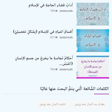
آدابُ قضاءِ الحاجةِ في الإسلامِ
749
mumenah
أقسامُ المياهِ في الإسلامِ (بِشَكلٍ تفصيليٍّ)
657
mumenah
أحكامُ نَجاسةِ ما يخرجُ من جسمِ الإنسانِ
(المُبَسّ...
760
mumenah
الكلمات الشَّائعة الَّتي يتمُّ البحث عنها غالبًا
مقدار مد البدل عند ورش
تثليث البدل عند ورش