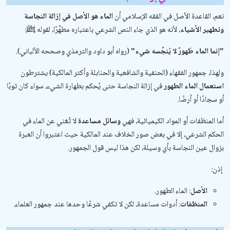
نعم، القاعدة الأصل في الفقه الإسلامي أن
الماء هو الأصل في إزالة النجاسة
وتطهير الأشياء
، لأنه هو الذي جاء النص الشرعي باعتباره مطهِّرًا، لقوله ﷺ:
"إنما الماء طَهورٌ لا يُنجِّسه شيء"
(رواه أبو داود والترمذي وصححه الألباني).
ولهذا، جمهور الفقهاء (الحنفية والشافعية والحنابلة وأكثر المالكية) يشترطون
استعمال الماء الطهور
في إزالة النجاسة حتى يُحكم بطهارة الشيء، سواء كان ثوبًا
أو سجادًا أو أرضًا.
أما المنظفات أو المواد الكيميائية، فهي
وسائل مساعدة
لا تُغني عن الماء في
الحكم الشرعي، إلا في بعض صور الخلاف عند المالكية حيث اعتبروا أن العبرة
بزوال عين النجاسة بأي وسيلة، لكن هذا ليس قول الجمهور.
إذن:
الأصل
: الماء الطهور.
المنظفات
: أدوات مساعدة، لكن لا تكفي شرعًا وحدها عند جمهور العلماء.