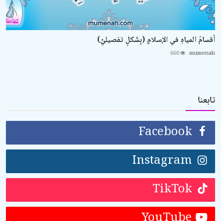
أقسامُ المياهِ في الإسلامِ (بِشَكلٍ تفصيليٍّ)
660
mumenah
تابعنا
Facebook
Instagram
TikTok
YouTube