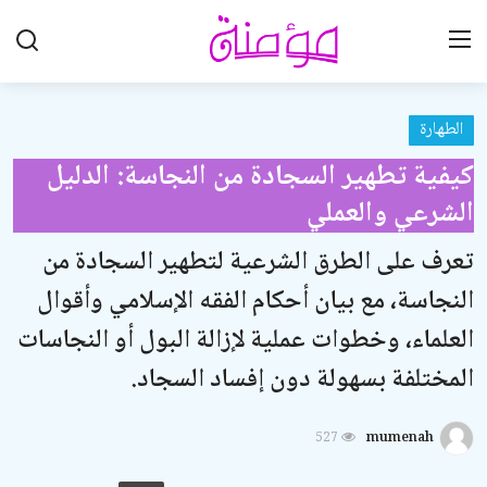
الطهارة
تواصل معنا
كيفية تطهير السجادة من النجاسة: الدليل
تعاون معنا
الشرعي والعملي
الرئيسية
تعرف على الطرق الشرعية لتطهير السجادة من
العقيدة الإسلامية
النجاسة، مع بيان أحكام الفقه الإسلامي وأقوال
علوم القرآن الكريم
العلماء، وخطوات عملية لإزالة البول أو النجاسات
المختلفة بسهولة دون إفساد السجاد.
الطهارة والعبادات
الخطوبة والزواج والطلاق
527
mumenah
اللباس والزينة