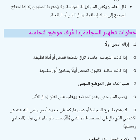
قال العلماء: يكفي الماء لإزالة النجاسة، ولا يُشترط الصابون، إلا إذا احتاج
الموضع إلى مواد إضافية لزوال اللون أو الرائحة.
خطوات تطهير السجادة إذا عُرف موضع النجاسة
1.
إزالة العين أولًا
o
إذا كانت النجاسة جامدة، تُزال بقطعة قماش أو أداة نظيفة.
o
إذا كانت سائلة، كالبول، تمتص أولًا بمناديل أو إسفنجة.
2.
صب الماء على الموضع النجس
o
يُصب الماء حتى يغمر الموضع ويغلب على الظن زوال الأثر.
o
لا يشترط نزع السجادة أو عصرها، كما في حديث أنس رضي الله عنه عن
الأعرابي الذي بال في المسجد فأمر النبي ﷺ بصب دلو ماء على بوله (البخاري
ومسلم).
3.
تكرار الغسل عند الحاجة