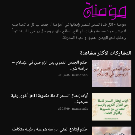
مؤمنة - لكل فتاة تسعى للتميز بإيمانها في "مؤمنة"، جمعنا لكِ كل ما تحتاجينه
لتعيشي حياة مسلمة راقية: علم نافع، نصائح ملهمة، وجمال يرضي الله. هنا تبدأ
رحلتكِ نحو الإيمان العميق والحياة المشرقة.
المشاركات الأكثر مشاهدة
حكم الجنس الفموي بين الزوجين في الإسلام –
دراسة شر...
mumenah
19.4ك
آيات إبطال السحر كاملة مكتوبة pdf، أقوى رقية
شرعية...
mumenah
10.6ك
حكم ابتلاع المني: دراسة شرعية وطبية متكاملة