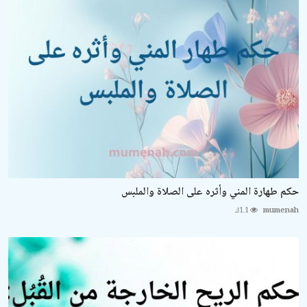
حكم طهارة المني وأثره على الصلاة والملبس
mumenah
1.1ك