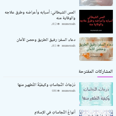
المس الشيطاني: أسبابه وأعراضه وطرق علاجه
والوقاية منه
mumenah
8.2ك
دعاء السفر: رفيق الطريق وحصن الأمان
mumenah
8.1ك
المشاركات المقترحة
دَرَجاتُ النَّجاساتِ وكيفيَّةُ التَّطهيرِ منها
686
mumenah
أنواعُ النَّجاساتِ في الإسلامِ