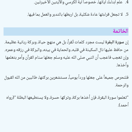
4.
علّم أبناءك آياتها، خصوصاً آية الكرسي والآيتين الأخيرتين.
5.
لا تجعل قراءتها عادة شكلية، بل اربطها بالتدبر والعمل بما فيها.
الخاتمة
إن
سورة البقرة
ليست مجرد كلمات تُقرأ، بل هي منهج حياة، وبركة ربانية عظيمة.
من حافظ عليها نال السكينة في قلبه، والحماية في بيته، والبركة في رزقه وعمره.
وإن تعجب فاعجب أن النبي صلى الله عليه وسلم جعلها سنام القرآن وأمر بتعلمها
وأخذها.
فلنحرص جميعاً على جعلها ورداً يومياً، مستشعرين بركتها، طالبين من الله القبول
والرحمة.
"
تعلموا سورة البقرة، فإن أخذها بركة، وتركها حسرة، ولا يستطيعها البطلة
"
(رواه
أحمد).