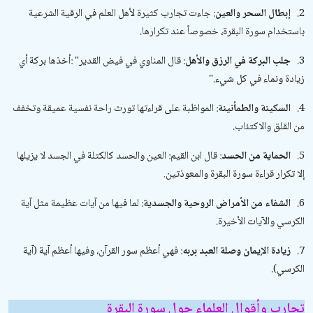
2.
إبطال السحر والعين
: جاءت تجارب كثيرة لأهل العلم في الرقية الشرعية
باستخدام سورة البقرة، خصوصاً عند تكرارها.
3.
جلب البركة في الرزق والأهل
: قال المناوي في
فيض القدير
: "
أخذها بركة أي
زيادة ونماء في كل شيء
".
4.
السكينة والطمأنينة
: المواظبة على قراءتها تورث راحة نفسية عميقة وتخفف
من القلق والاكتئاب.
5.
الحماية من الحسد
: قال ابن القيم:
العين والحسد كالكتلة في الجسد لا يزيلها
إلا تكرار قراءة سورة البقرة والمعوذتين
.
6.
الشفاء من الأمراض الروحية والجسدية
: لما فيها من آيات عظيمة مثل آية
الكرسي والآيات الأخيرة.
7.
زيادة الإيمان وصلة العبد بربه
: فهي أعظم سور القرآن، وفيها أعظم آية (آية
الكرسي).
تجارب وأقوال العلماء حول سورة البقرة