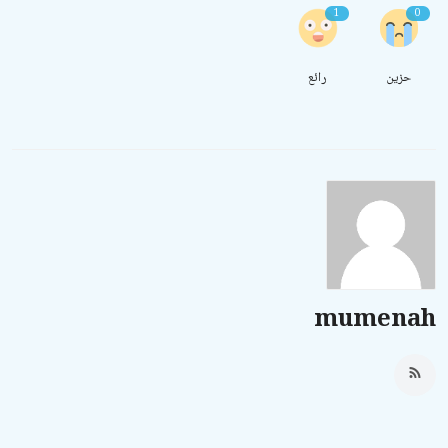
1
0
حزين
رائع
mumenah