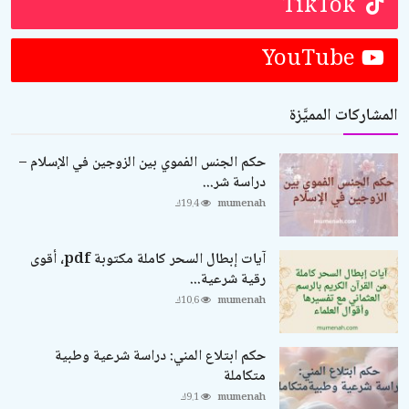
TikTok
YouTube
المشاركات المميَّزة
حكم الجنس الفموي بين الزوجين في الإسلام –
دراسة شر...
mumenah
19.4ك
آيات إبطال السحر كاملة مكتوبة pdf، أقوى
رقية شرعية...
mumenah
10.6ك
حكم ابتلاع المني: دراسة شرعية وطبية
متكاملة
mumenah
9.1ك