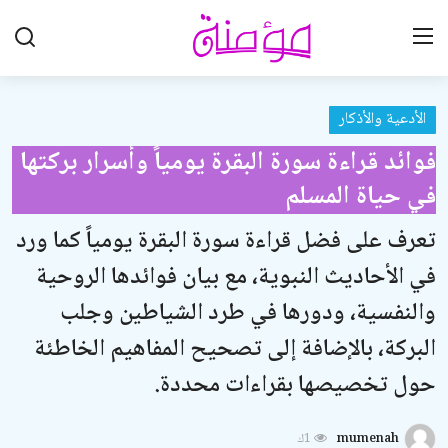
الأدعية والأذكار
تواصل معنا
فوائد قراءة سورة البقرة يومياً وأسرار بركتها
تعاون معنا
في حياة المسلم
الرئيسية
تعرف على فضل قراءة سورة البقرة يومياً كما ورد
العقيدة الإسلامية
في الأحاديث النبوية، مع بيان فوائدها الروحية
علوم القرآن الكريم
والنفسية، ودورها في طرد الشياطين وجلب
البركة، بالإضافة إلى تصحيح المفاهيم الخاطئة
الطهارة والعبادات
حول تخصيصها بقراءات محددة.
الخطوبة والزواج والطلاق
اللباس والزينة
mumenah
1ك