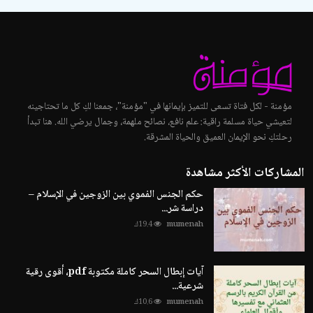
مؤمنة - لكل فتاة تسعى للتميز بإيمانها في "مؤمنة"، جمعنا لكِ كل ما تحتاجينه
لتعيشي حياة مسلمة راقية: علم نافع، نصائح ملهمة، وجمال يرضي الله. هنا تبدأ
رحلتكِ نحو الإيمان العميق والحياة المشرقة.
المشاركات الأكثر مشاهدة
حكم الجنس الفموي بين الزوجين في الإسلام –
دراسة شر...
mumenah
19.4ك
آيات إبطال السحر كاملة مكتوبة pdf، أقوى رقية
شرعية...
mumenah
10.6ك