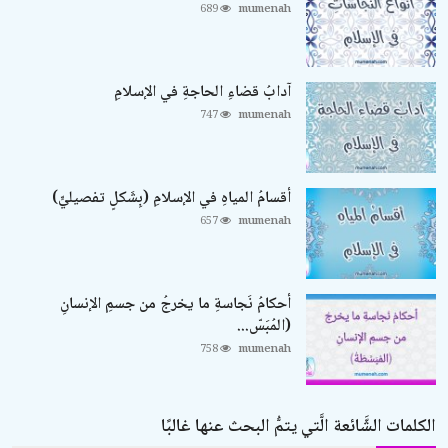
689
mumenah
آدابُ قضاءِ الحاجةِ في الإسلامِ
747
mumenah
أقسامُ المياهِ في الإسلامِ (بِشَكلٍ تفصيليٍّ)
657
mumenah
أحكامُ نَجاسةِ ما يخرجُ من جسمِ الإنسانِ
(المُبَسّ...
758
mumenah
الكلمات الشَّائعة الَّتي يتمُّ البحث عنها غالبًا