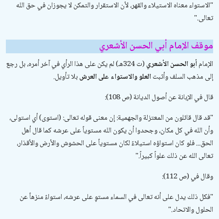
"
الاستواء معناه الاستيلاء والقهر، لأن الاستقرار والتمكن لا يجوزان في حق الله
تعالى
".
موقف الإمام أبي الحسن الأشعري
الإمام
أبو الحسن الأشعري
(ت 324هـ) لم يكن على هذا الرأي في آخر أمره، بل رجع
إلى مذهب السلف وأثبت
العلو والاستواء على العرش
بلا تأويل.
قال في
الإبانة عن أصول الديانة
(ص 108):
"
قد قال قائلون من المعتزلة والجهمية: إن معنى قوله تعالى: (استوى) أي استولى،
وأن الله في كل مكان، وجحدوا أن يكون الله مستوياً على عرشه كما قال أهل
الحق... فلو كان استواؤه استيلاءً لكان مستوياً على الحشوش والأرض والأقذار،
تعالى الله عن ذلك علواً كبيراً
".
وقال في (ص 112):
"
فكل ذلك يدل على أنه تعالى في السماء مستوٍ على عرشه، استواءً منزهاً عن
الحلول والاتحاد
".