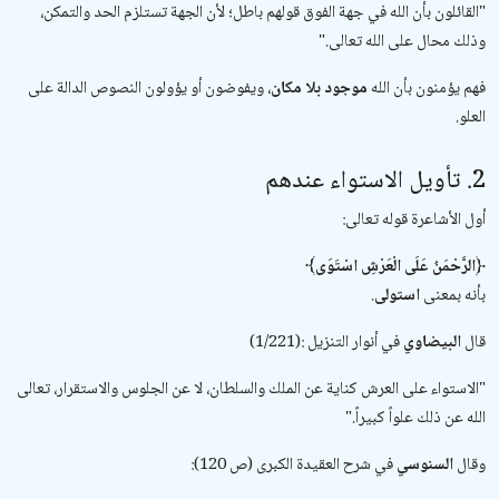
"
القائلون بأن الله في جهة الفوق قولهم باطل؛ لأن الجهة تستلزم الحد والتمكن،
وذلك محال على الله تعالى
".
فهم يؤمنون بأن الله
موجود بلا مكان
، ويفوضون أو يؤولون النصوص الدالة على
العلو.
2. تأويل الاستواء عندهم
أول الأشاعرة قوله تعالى:
﴿الرَّحْمَنُ عَلَى الْعَرْشِ اسْتَوَى﴾
بأنه بمعنى
استولى
.
قال
البيضاوي
في
أنوار التنزيل
(1/221):
"
الاستواء على العرش كناية عن الملك والسلطان، لا عن الجلوس والاستقرار، تعالى
الله عن ذلك علواً كبيراً
".
وقال
السنوسي
في
شرح العقيدة الكبرى
(ص 120):