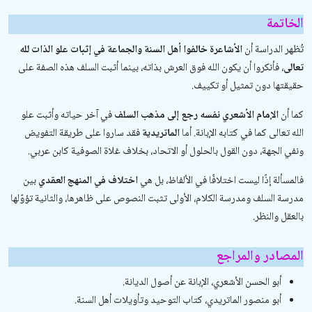
الخاتمة
تُظهر الدراسة أن
الأشاعرة خالفوا أهل السنة والجماعة في إثبات علو الذات لله
تعالى
، فأنكروا أن يكون الله فوق العرش بذاته، بينما أثبت السلف هذه الصفة على
حقيقتها دون تمثيل أو تكييف.
كما أن
الإمام الأشعري نفسه رجع إلى مذهب السلف
في آخر حياته وأثبت علو
الله تعالى كما في كتابه
الإبانة
. أما
الماتريدية
فقد ساروا على طريقة التفويض
ونفي الجهة، دون القول بالحلول أو الاتحاد، بخلاف غلاة الصوفية كابن عربي.
فالمسألة إذًا ليست اختلافًا في الألفاظ، بل هي
اختلاف في المنهج العقدي
بين
مدرسة السلف ومدرسة الكلام، الأولى تثبت النصوص على ظاهرها، والثانية تؤوّلها
بالعقل والنظر.
المصادر والمراجع
أبو الحسن الأشعري،
الإبانة عن أصول الديانة
.
أبو منصور الماتريدي،
كتاب التوحيد
و
تأويلات أهل السنة
.