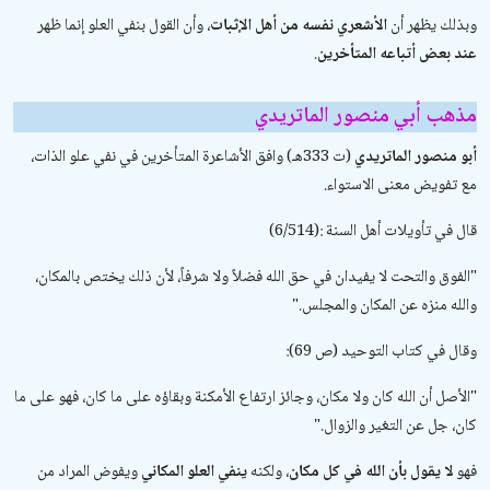
وبذلك يظهر أن
الأشعري نفسه من أهل الإثبات
، وأن القول بنفي العلو إنما ظهر
عند بعض أتباعه المتأخرين
.
مذهب أبي منصور الماتريدي
أبو منصور الماتريدي
(ت 333هـ) وافق الأشاعرة المتأخرين في نفي علو الذات،
مع تفويض معنى الاستواء.
قال في
تأويلات أهل السنة
(6/514):
"
الفوق والتحت لا يفيدان في حق الله فضلاً ولا شرفاً، لأن ذلك يختص بالمكان،
والله منزه عن المكان والمجلس
".
وقال في
كتاب التوحيد
(ص 69):
"
الأصل أن الله كان ولا مكان، وجائز ارتفاع الأمكنة وبقاؤه على ما كان، فهو على ما
كان، جل عن التغير والزوال
".
فهو
لا يقول بأن الله في كل مكان
، ولكنه
ينفي العلو المكاني
ويفوض المراد من