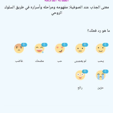
المقالة القادمة
معنى الجذب عند الصوفية: مفهومه ومراحله وأسراره في طريق السلوك
الروحي
ما هو رد فعلك؟
0
0
0
0
0
يحب
لم يعجبنى
حب
مضحك
غاضب
0
0
حزين
رائع