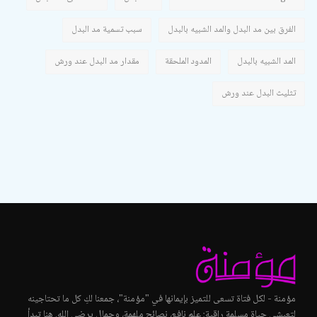
الفرق بين مد البدل والمد الشبيه بالبدل
سبب تسمية مد البدل
المد الشبيه بالبدل
المدود الملحقة
مقدار مد البدل عند ورش
تثليث البدل عند ورش
مؤمنة - لكل فتاة تسعى للتميز بإيمانها في "مؤمنة"، جمعنا لكِ كل ما تحتاجينه
لتعيشي حياة مسلمة راقية: علم نافع، نصائح ملهمة، وجمال يرضي الله. هنا تبدأ