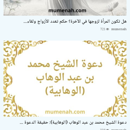
هل تكون المرأة لزوجها في الآخرة؟ حكم تعدد الأزواج ولقاء...
721
mumenah
دعوة الشيخ محمد بن عبد الوهاب (الوهابية): حقيقة الدعوة ...