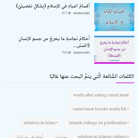
أقسامُ المياهِ في الإسلامِ (بِشَكلٍ تفصيليٍّ)
657
mumenah
أحكامُ نَجاسةِ ما يخرجُ من جسمِ الإنسانِ
(المُبَسّ...
758
mumenah
الكلمات الشَّائعة الَّتي يتمُّ البحث عنها غالبًا
wudu after eating camel meat
• camel meat breaks wudu BB
• ablution in Islam
• Islamic rulings on purification
• wisdom in Islamic rulings
مد البدل
أمثلة على مد البدل