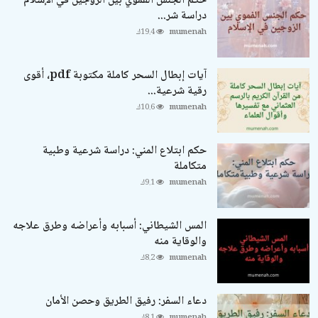
حكم الجنس الفموي بين الزوجين في الإسلام –
دراسة شر...
mumenah
19.4ك
آيات إبطال السحر كاملة مكتوبة pdf، أقوى
رقية شرعية...
mumenah
10.6ك
حكم ابتلاع المني: دراسة شرعية وطبية
متكاملة
mumenah
9.1ك
المس الشيطاني: أسبابه وأعراضه وطرق علاجه
والوقاية منه
mumenah
8.2ك
دعاء السفر: رفيق الطريق وحصن الأمان
mumenah
8.1ك