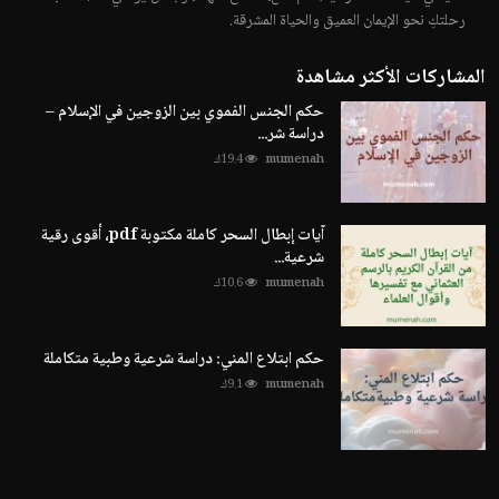
رحلتكِ نحو الإيمان العميق والحياة المشرقة.
المشاركات الأكثر مشاهدة
حكم الجنس الفموي بين الزوجين في الإسلام –
دراسة شر...
mumenah
19.4ك
آيات إبطال السحر كاملة مكتوبة pdf، أقوى رقية
شرعية...
mumenah
10.6ك
حكم ابتلاع المني: دراسة شرعية وطبية متكاملة
mumenah
9.1ك