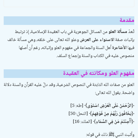
مقدمة
تُعدّ
مسألة العلو
من المسائل الجوهرية في باب العقيدة الإسلامية، إذ ترتبط
بإثبات صفة
الاستواء على العرش
وعلو الله تعالى على خلقه، وهي مسألة خالف
فيها
الأشاعرة
أهل السنة والجماعة في مفهوم العلو وإثباته، رغم أن أصلها
منصوص عليه في الكتاب والسنة وإجماع السلف.
مفهوم العلو ومكانته في العقيدة
العلو من صفات الله الثابتة في النصوص الشرعية، وقد دلّ عليه القرآن والسنة دلالة
واضحة. يقول الله تعالى:
﴿الرَّحْمَنُ عَلَى الْعَرْشِ اسْتَوَى﴾
[طه: 5]
﴿يَخَافُونَ رَبَّهُمْ مِنْ فَوْقِهِمْ﴾
[النحل: 50]
﴿أَأَمِنْتُمْ مَنْ فِي السَّمَاءِ﴾
[الملك: 16]
وأثبت النبي ﷺ ذلك في قوله: