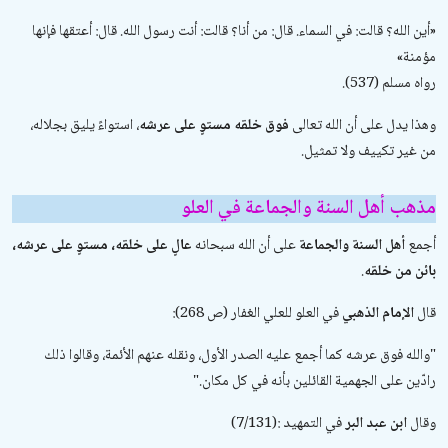
«أين الله؟ قالت: في السماء. قال: من أنا؟ قالت: أنت رسول الله. قال: أعتقها فإنها
مؤمنة»
رواه مسلم (537).
وهذا يدل على أن الله تعالى
فوق خلقه مستوٍ على عرشه
، استواءً يليق بجلاله،
من غير تكييف ولا تمثيل.
مذهب أهل السنة والجماعة في العلو
أجمع
أهل السنة والجماعة
على أن الله سبحانه
عالٍ على خلقه، مستوٍ على عرشه،
بائن من خلقه
.
قال
الإمام الذهبي
في
العلو للعلي الغفار
(ص 268):
"
والله فوق عرشه كما أجمع عليه الصدر الأول، ونقله عنهم الأئمة، وقالوا ذلك
رادّين على الجهمية القائلين بأنه في كل مكان
".
وقال
ابن عبد البر
في
التمهيد
(7/131):