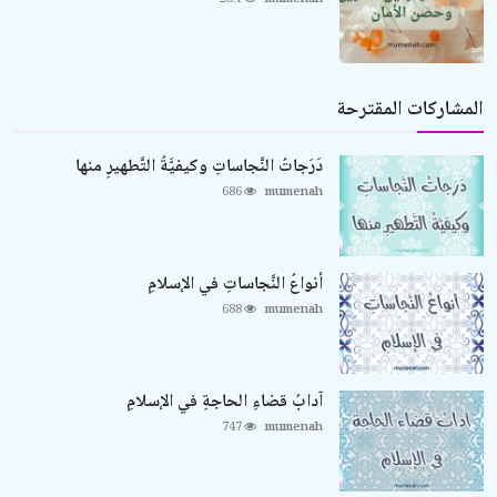
المشاركات المقترحة
دَرَجاتُ النَّجاساتِ وكيفيَّةُ التَّطهيرِ منها
686
mumenah
أنواعُ النَّجاساتِ في الإسلامِ
688
mumenah
آدابُ قضاءِ الحاجةِ في الإسلامِ
747
mumenah