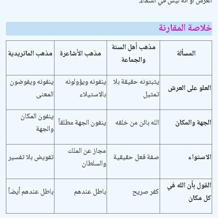
العرش أو أنه ليس في السماء
".
خلاصة المقارنة
مذهب أهل السنة
المسألة
مذهب الأشاعرة
مذهب الماتريدية
والجماعة
يثبتونه حقيقة بلا
ينفونه ويؤولونه
ينفونه ويفوضون
العلو على العرش
تمثيل
بالاستيلاء
المعنى
ينفون المكان
الجهة والمكان
الله بائن من خلقه
ينفون الجهة مطلقاً
والجهة
مجاز عن الملك
الاستواء
صفة فعل حقيقية
تفويض بلا تفسير
والسلطان
القول بأن الله في
كفر صريح
باطل عندهم
باطل عندهم أيضاً
كل مكان